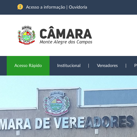
Acesso a informação
|
Ouvidoria
Acesso Rápido
Institucional
|
Vereadores
|
P