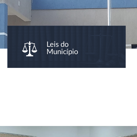
Leis do
Município