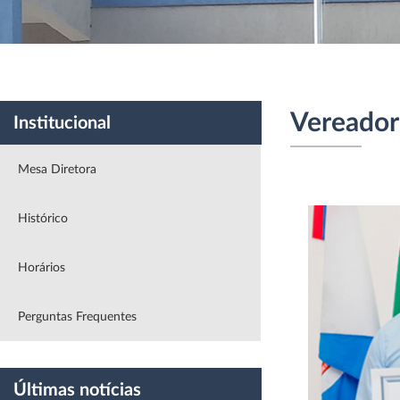
Institucional
|
Vereadores
|
Projetos
|
Sessões
Vereador(
Institucional
Mesa Diretora
Histórico
Horários
Perguntas Frequentes
Últimas notícias