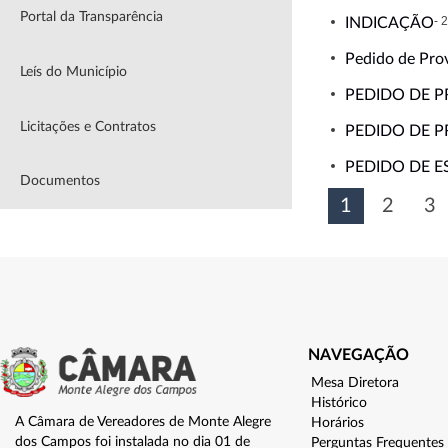
Portal da Transparência
- 
INDICAÇÃO
Pedido de Pro
Leís do Município
PEDIDO DE P
Licitações e Contratos
PEDIDO DE P
PEDIDO DE 
Documentos
1
2
3
NAVEGAÇÃO
Mesa Diretora
Histórico
A Câmara de Vereadores de Monte Alegre
Horários
dos Campos foi instalada no dia 01 de
Perguntas Frequentes